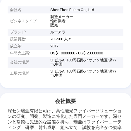
会社名
ShenZhen Ruiara Co., Ltd
製造メーカー
ビジネスタイプ:
輸出業者
販売
ブランド:
ルーアラ
授業員数:
70~200 人々
成立年:
2017
年間売上高:
US$ 10000000 - US$ 20000000
3FビルA, 108周石路,バオアン地区,深??
会社の場所
市,中国
3FビルA, 108周石路,バオアン地区,深??
工場の場所
市,中国
会社概要
深セン瑞亜有限公司は、高性能光ファイバーソリューショ
ンの研究、開発、製造に特化した専門メーカーです。深セ
ンと常徳に先進的な設備を持ち、瑞亜はファイバーコーテ
ィング、研磨、射出成形、組み立て、試験を完全かつ効率