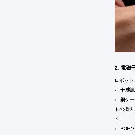
2. 電
ロボット
干渉源
銅ケー
トの損失
す。
POF