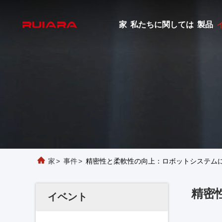
家
私たちに関しては
製品
家
>
事件
>
精密性と柔軟性の向上：ロボットシステムに
精密
イベント