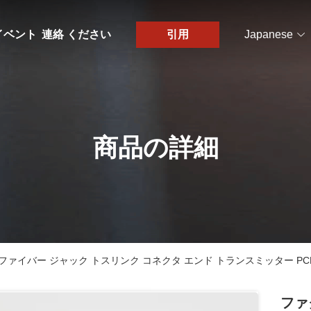
イベント
連絡 ください
引用
Japanese
商品の詳細
 光ファイバー ジャック トスリンク コネクタ エンド トランスミッター PC
ファ