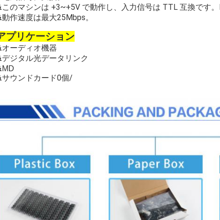
このマシンは +3~+5V で動作し、入力信号は TTL 互換です。
&
動作速度は最大25Mbps。
&
アプリケーション
&
オーディオ機器
&
デジタル光データリンク
&
MD
0個/
&
サウンドカード