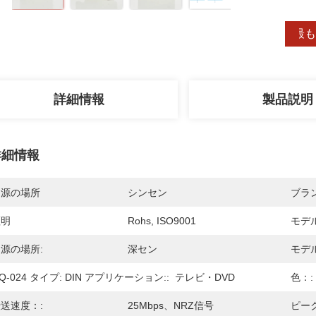
最も
詳細情報
製品説明
詳細情報
起源の場所
シンセン
ブラ
証明
Rohs, ISO9001
モデ
源の場所:
深セン
モデ
Q-024 タイプ: DIN アプリケーション::
テレビ・DVD
色：:
送速度：:
25Mbps、NRZ信号
ピー