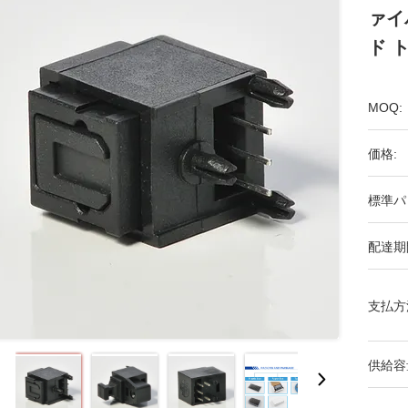
ァイ
ド 
MOQ:
価格:
標準パ
配達期
支払方
供給容