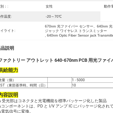
別：:
女性
動作
作温度:
-20～70℃
670nm 光ファイバー センサー、640nm 
イライト:
ジャック ワイヤレス トランスミッター
, 
640nm Optic Fiber Sensor jack Transmitt
製品説明
ファクトリー アウトレット 640-670nm PCB 用光ファイ
供給能力
数量（個）
1 - 5000
EST（東部基準時。時間（日）
10
内容説明
受光部はコネクタと光電機能を標準パッケージ化した製品
&
コンポーネントは、PD と I/V アンプ IC にパッケージ化
&
電気信号に変換。
&