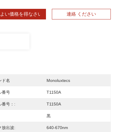
よい価格を得なさい
連絡 ください
ンド名
Monoluxtecs
ル番号
T1150A
ル番号：:
T1150A
黒
ク放出波:
640-670nm