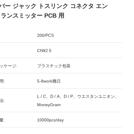
バー ジャック トスリンク コネクタ エン
トランスミッター PCB 用
200/PCS
CN¥2.5
ッケージ:
プラスチック包装
間:
5-8work幾日
L / C、D / A、D / P、ウエスタンユニオン、
法:
MoneyGram
量:
10000pcs/day