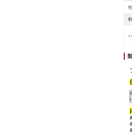
性
動
ハ